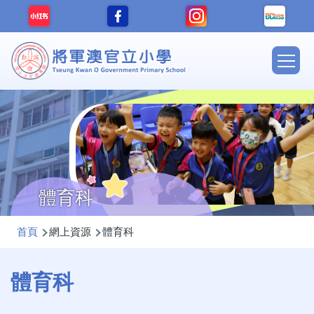
移至主內容
Main
navig
體育科
導
首頁
網上資源
體育科
航
連
體育科
結