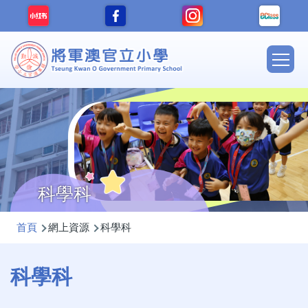
移至主內容
Main
navig
科學科
導
首頁
網上資源
科學科
航
連
科學科
結