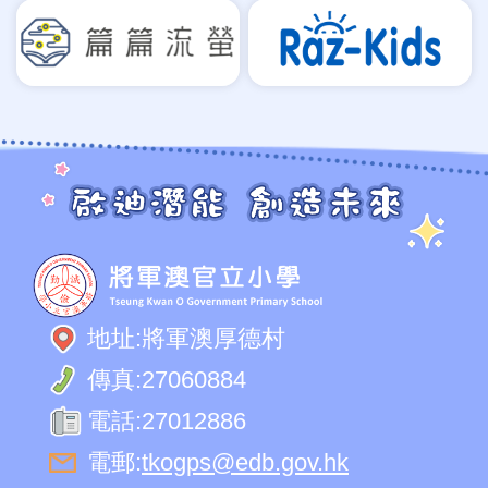
地址:
將軍澳厚德村
傳真:
27060884
電話:
27012886
電郵:
tkogps@edb.gov.hk