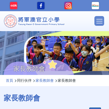
移至主內容
Main
navig
家長教師會
導
首頁
同行伙伴
家長教師會
家長教師會
航
連
家長教師會
結