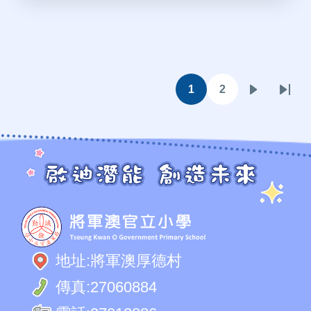
Pagination
1
2
目
頁
下
Last
前
面
一
page
頁
頁
面
地址:
將軍澳厚德村
傳真:
27060884