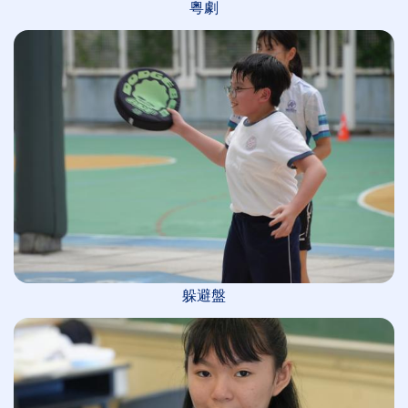
粵劇
躲避盤