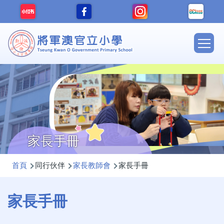
移至主內容
Main
navig
家長手冊
導
首頁
同行伙伴
家長教師會
家長手冊
航
連
家長手冊
結