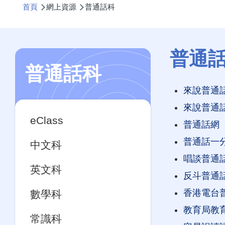
首頁
網上資源
普通話科
航
連
結
普通
普通話科
來說普通話
Main
來說普通
eClass
navigation
普通話網
普通話一
中文科
唱談普通
英文科
反斗普通
香港電台
數學科
教育局教育
常識科