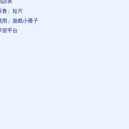
詞語表
誤會」短片
應用」遊戲小冊子
學習平台