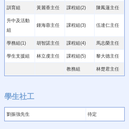
訓育組
黃麗香主任
課程組(2)
陳鳳蓮主任
升中及活動
鍾海蓉主任
課程組(3)
伍達仁主任
組
學務組(1)
胡智諾主任
課程組(4)
馬志榮主任
學生支援組
林立虔主任
課程組(5)
黎大德主任
教務組
林楚君主任
學生社工
劉振強先生
待定