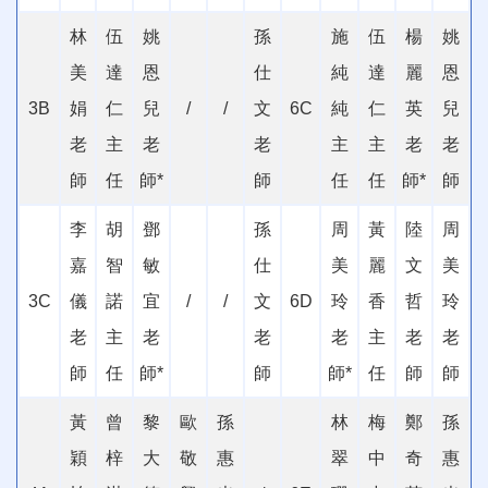
林
伍
姚
孫
施
伍
楊
姚
美
達
恩
仕
純
達
麗
恩
3B
娟
仁
兒
/
/
文
6C
純
仁
英
兒
老
主
老
老
主
主
老
老
師
任
師
*
師
任
任
師
*
師
李
胡
鄧
孫
周
黃
陸
周
嘉
智
敏
仕
美
麗
文
美
3C
儀
諾
宜
/
/
文
6D
玲
香
哲
玲
老
主
老
老
老
主
老
老
師
任
師
*
師
師
*
任
師
師
黃
曾
黎
歐
孫
林
梅
鄭
孫
穎
梓
大
敬
惠
翠
中
奇
惠