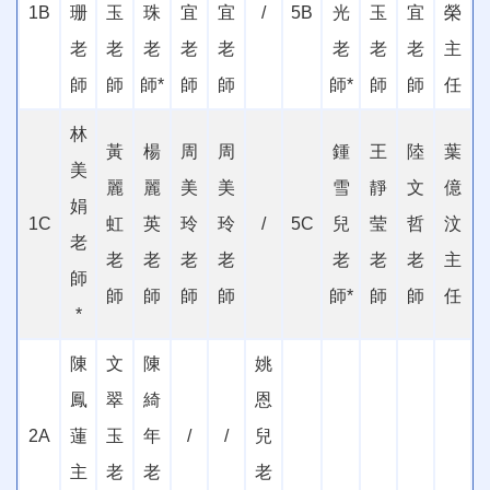
1B
珊
玉
珠
宜
宜
/
5B
光
玉
宜
榮
老
老
老
老
老
老
老
老
主
師
師
師
*
師
師
師
*
師
師
任
林
黃
楊
周
周
鍾
王
陸
葉
美
麗
麗
美
美
雪
靜
文
億
娟
1C
虹
英
玲
玲
/
5C
兒
莹
哲
汶
老
老
老
老
老
老
老
老
主
師
師
師
師
師
師
*
師
師
任
*
陳
文
陳
姚
鳳
翠
綺
恩
2A
蓮
玉
年
/
/
兒
主
老
老
老