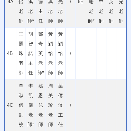
4A
怡
淇
德
興
光
/
6E
珊
中
英
光
老
老
主
老
老
老
老
老
老
師
師
*
任
師
師
師*
師
師
師
王
胡
鄭
黃
黃
麗
智
奇
穎
穎
4B
珠
諾
英
怡
怡
/
老
主
老
老
老
師
任
師
*
師
師
李
李
姚
周
葉
淑
凱
恩
美
億
4C
儀
儀
兒
玲
汶
/
副
老
老
老
主
校
師
*
師
師
任