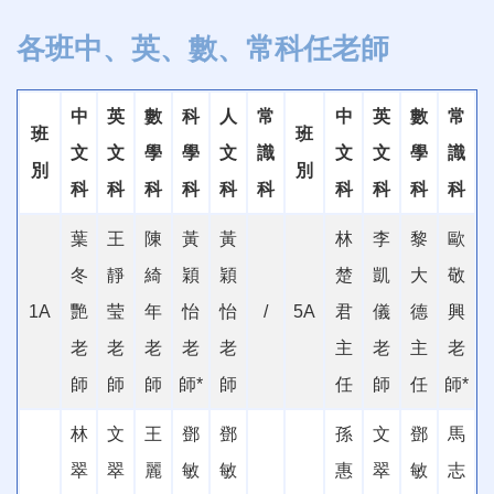
各班中、英、數、常科任老師
中
英
數
科
人
常
中
英
數
常
班
班
文
文
學
學
文
識
文
文
學
識
別
別
科
科
科
科
科
科
科
科
科
科
葉
王
陳
黃
黃
林
李
黎
歐
冬
靜
綺
穎
穎
楚
凱
大
敬
1A
艷
莹
年
怡
怡
/
5A
君
儀
德
興
老
老
老
老
老
主
老
主
老
師
師
師
師
*
師
任
師
任
師
*
林
文
王
鄧
鄧
孫
文
鄧
馬
翠
翠
麗
敏
敏
惠
翠
敏
志