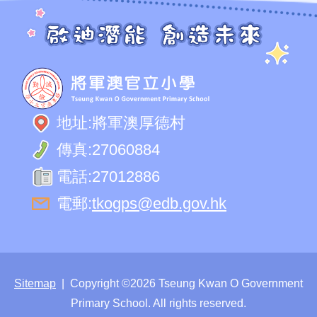
地址:
將軍澳厚德村
傳真:
27060884
電話:
27012886
電郵:
tkogps@edb.gov.hk
Sitemap
| Copyright ©
2026 Tseung Kwan O Government
Primary School. All rights reserved.