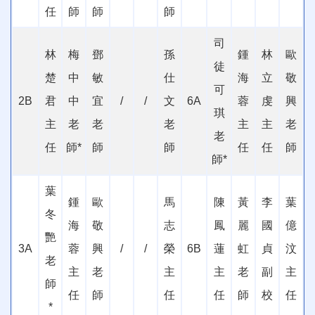
任
師
師
師
司
林
梅
鄧
孫
鍾
林
歐
徒
楚
中
敏
仕
海
立
敬
可
2B
君
中
宜
/
/
文
6A
蓉
虔
興
琪
主
老
老
老
主
主
老
老
任
師
*
師
師
任
任
師
師
*
葉
鍾
歐
馬
陳
黃
李
葉
冬
海
敬
志
鳳
麗
國
億
艷
3A
蓉
興
/
/
榮
6B
蓮
虹
貞
汶
老
主
老
主
主
老
副
主
師
任
師
任
任
師
校
任
*