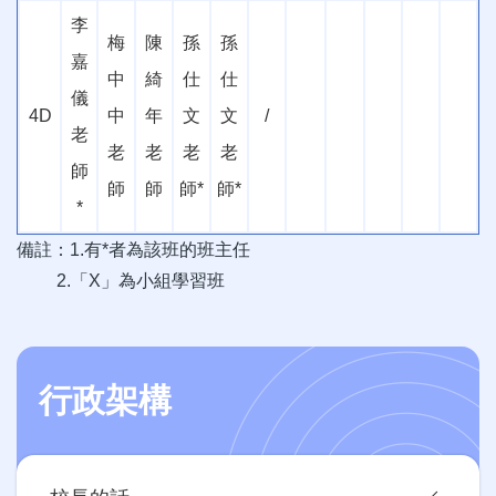
李
梅
陳
孫
孫
嘉
中
綺
仕
仕
儀
4D
中
年
文
文
/
老
老
老
老
老
師
師
師
師
*
師
*
*
備註：1.有*者為該班的班主任
2.「X」為小組學習班
行政架構
Main