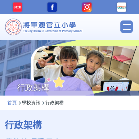
移至主內容
Main
navig
行政架構
導
首頁
學校資訊
行政架構
航
連
行政架構
結