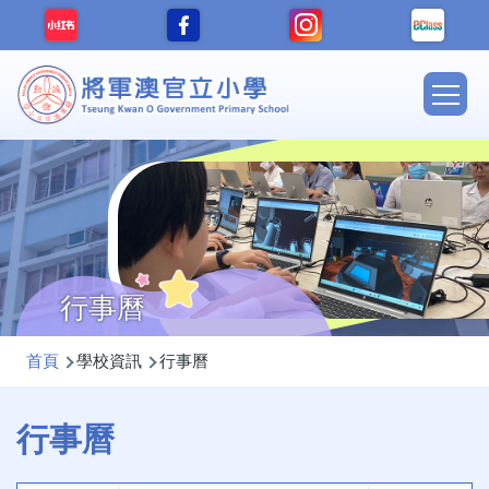
移至主內容
Main
navig
行事曆
導
首頁
學校資訊
行事曆
航
連
行事曆
結