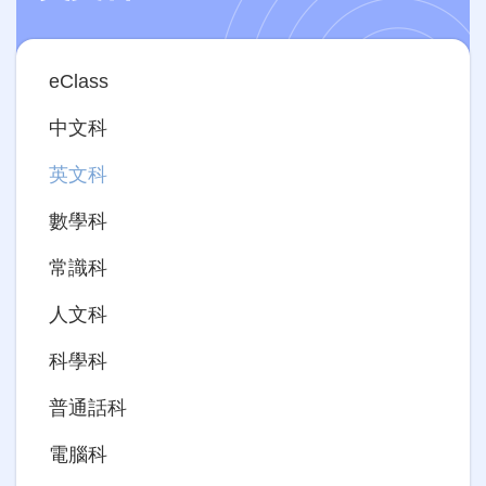
Main
eClass
navigation
中文科
英文科
數學科
常識科
人文科
科學科
普通話科
電腦科