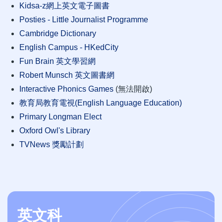
Kidsa-z網上英文電子圖書
Posties - Little Journalist Programme
Cambridge Dictionary
English Campus - HKedCity
Fun Brain 英文學習網
Robert Munsch 英文圖書網
Interactive Phonics Games
(無法開啟)
教育局教育電視(English Language Education)
Primary Longman Elect
Oxford Owl's Library
TVNews 獎勵計劃
英文科