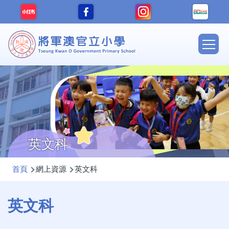
移至主內容
Main
navig
英文科
導
首頁
網上資源
英文科
航
連
英文科
結