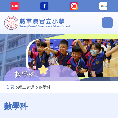
移至主內容
Main
navig
數學科
導
首頁
網上資源
數學科
航
連
數學科
結