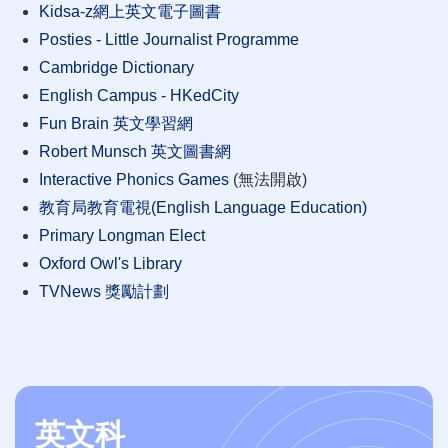
Kidsa-z網上英文電子圖書
Posties - Little Journalist Programme
Cambridge Dictionary
English Campus - HKedCity
Fun Brain 英文學習網
Robert Munsch 英文圖書網
Interactive Phonics Games
(無法開啟)
教育局教育電視(English Language Education)
Primary Longman Elect
Oxford Owl's Library
TVNews 獎勵計劃
英文科