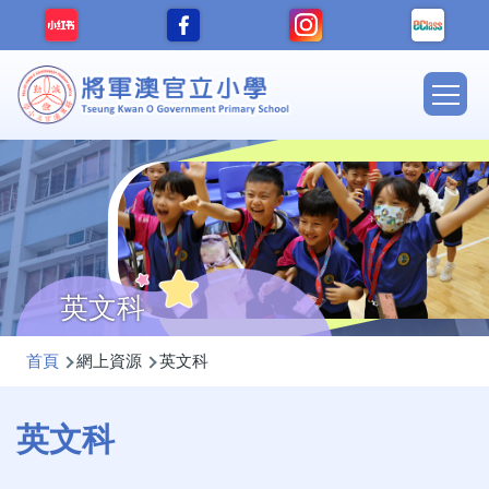
移至主內容
Main
navig
英文科
導
首頁
網上資源
英文科
航
連
英文科
結