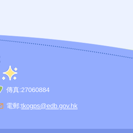
傳真:
27060884
電郵:
tkogps@edb.gov.hk