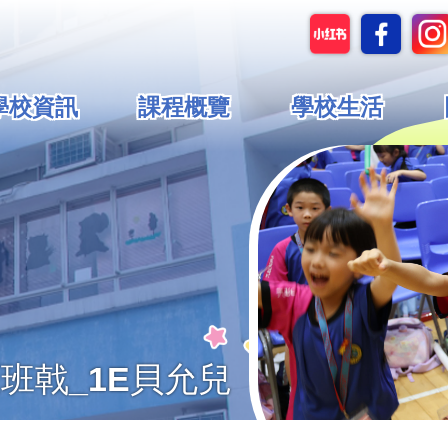
in
學校資訊
課程概覽
學校生活
vigation
厘班戟_1E貝允兒