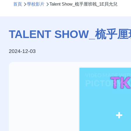
首頁
學校影片
Talent Show_梳乎厘班戟_1E貝允兒
航
連
結
TALENT SHOW_梳乎
2024-12-03