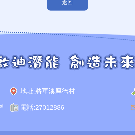
返回
地址:
將軍澳厚德村
電話:
27012886