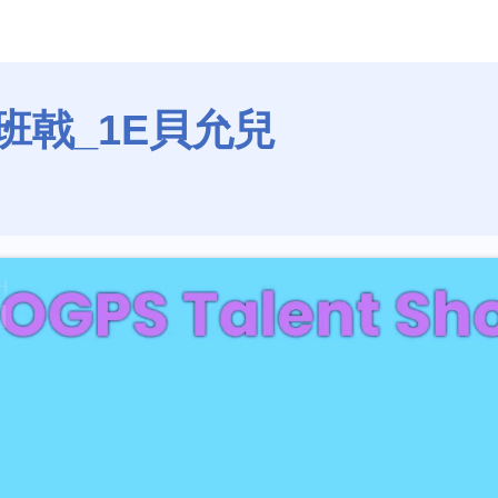
厘班戟_1E貝允兒