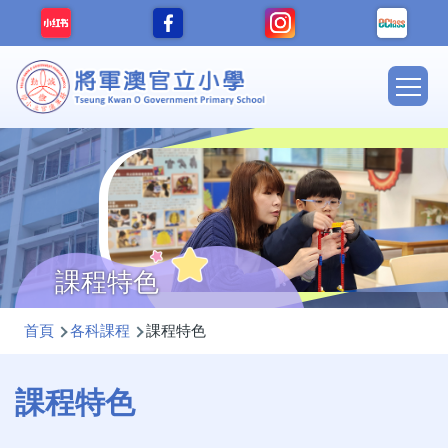
移至主內容
Main
navig
課程特色
導
首頁
各科課程
課程特色
航
連
課程特色
結