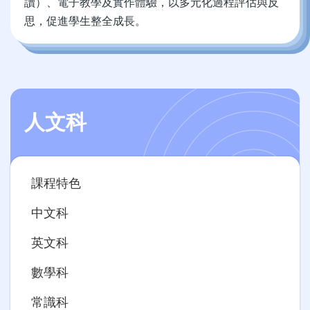
讀）、電子教學及實作體驗，以多元化過程評估與反
思，促進學生整全成長。
人文科
Main
課程特色
navigation
中文科
英文科
數學科
常識科