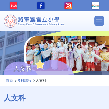
移至主內容
Main
navig
人文科
導
首頁
各科課程
人文科
航
連
人文科
結