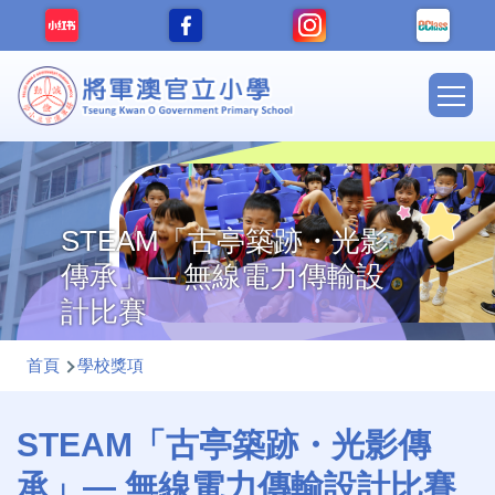
移至主內容
Main
navig
STEAM「古亭築跡・光影
傳承」— 無線電力傳輸設
計比賽
導
首頁
學校獎項
航
連
STEAM「古亭築跡・光影傳
結
承」— 無線電力傳輸設計比賽