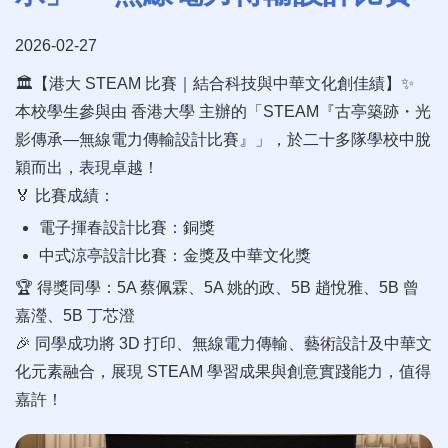
2026-02-27
🏛️【港大 STEAM 比賽｜結合科技與中華文化創佳績】✨
本校學生參與由 香港大學 主辦的「STEAM『古亭築跡・光
影傳承—無線電力傳輸設計比賽』」，於二十多隊學校中脫
穎而出，表現卓越！
🏅 比賽成績：
電子揮春設計比賽：銅獎
中式涼亭設計比賽：金獎及中華文化獎
🏆 得獎同學：5A 蔡佩霖、5A 姚的政、5B 趙悅雅、5B 曾
嘉瀅、5B 丁芯澄
🎉 同學成功將 3D 打印、無線電力傳輸、藝術設計及中華文
化元素融合，展現 STEAM 學習成果與創意實踐能力，值得
嘉許！