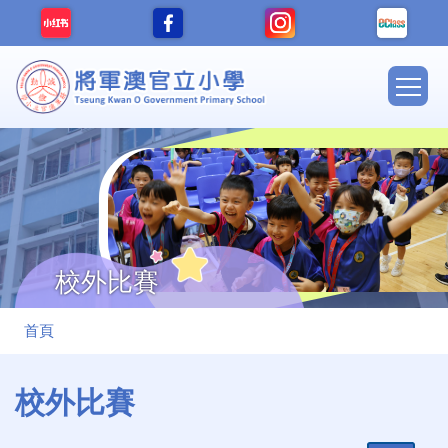
移至主內容
Main
navig
校外比賽
導
首頁
航
連
校外比賽
結