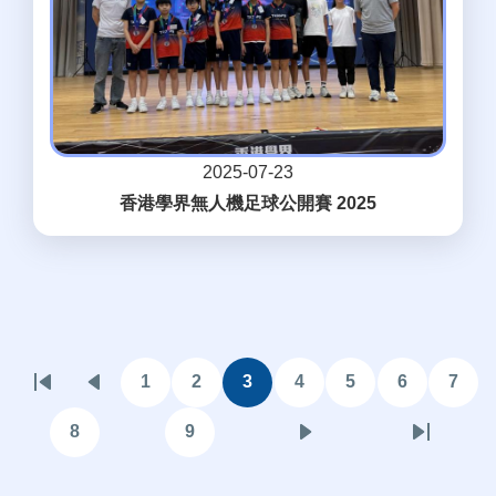
2025-07-23
香港學界無人機足球公開賽 2025
Pagination
1
2
3
4
5
6
7
First
Previous
頁
頁
目
頁
頁
頁
頁
page
page
面
面
前
面
面
面
面
8
9
頁
頁
下
Last
頁
面
面
一
page
面