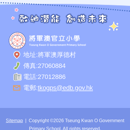
頁
地址:
將軍澳厚德村
傳真:
27060884
電話:
27012886
電郵:
tkogps@edb.gov.hk
Sitemap
| Copyright ©
2026 Tseung Kwan O Government
Primary School. All rights reserved.