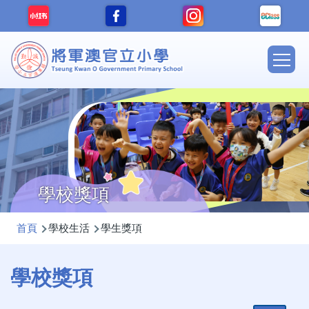
移至主內容
Main
navig
學校獎項
導
首頁
學校生活
學生獎項
航
連
學校獎項
結