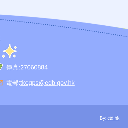
傳真:
27060884
電郵:
tkogps@edb.gov.hk
By: ctd.hk