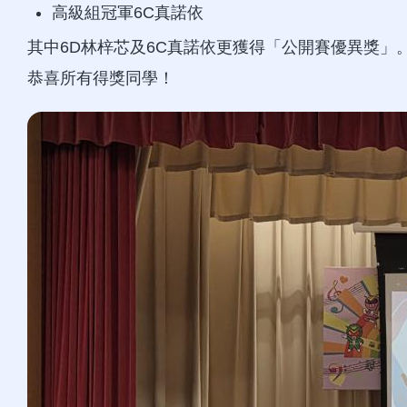
高級組冠軍6C真諾依
其中6D林梓芯及6C真諾依更獲得「公開賽優異獎」
恭喜所有得獎同學！