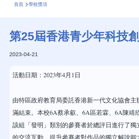
首頁
學校獎項
航
連
結
第25屆香港青少年科技創
2023-04-21
活動日期：2023年4月1日
由特區政府教育局委託香港新一代文化協會主辦
滿結束。本校6A蔡承叡、6A區若霖、6A陳靖
該組「發明」類別的參賽者於總評日進行了獨
的交流互動，提升參賽者對作品的獨立解說能