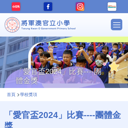
移至主內容
Main
navig
「愛官盃2024」比賽----團
體金獎
導
首頁
學校獎項
航
連
「愛官盃2024」比賽----團體金
結
獎