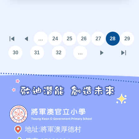
Pagination
…
24
25
26
27
28
29
First
Previous
頁
頁
頁
頁
目
頁
page
page
面
面
面
面
前
面
30
31
32
…
頁
頁
頁
下
Last
頁
面
面
面
一
page
面
頁
地址:
將軍澳厚德村