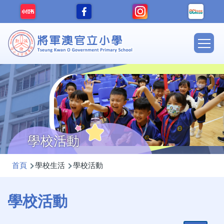
移至主內容
Main
navig
學校活動
導
首頁
學校生活
學校活動
航
連
學校活動
結