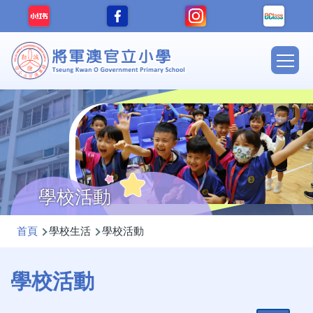
移至主內容
Main
navig
學校活動
導
首頁
學校生活
學校活動
航
連
學校活動
結