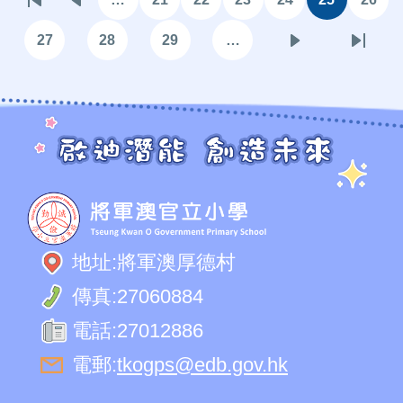
First
Previous
頁
頁
頁
頁
目
頁
page
page
面
面
面
面
前
面
27
28
29
…
頁
頁
頁
下
Last
頁
面
面
面
一
page
面
頁
地址:
將軍澳厚德村
傳真:
27060884
電話:
27012886
電郵:
tkogps@edb.gov.hk