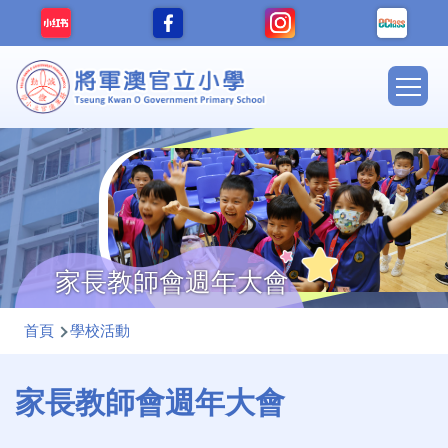
移至主內容
Main
navig
家長教師會週年大會
導
首頁
學校活動
航
連
家長教師會週年大會
結