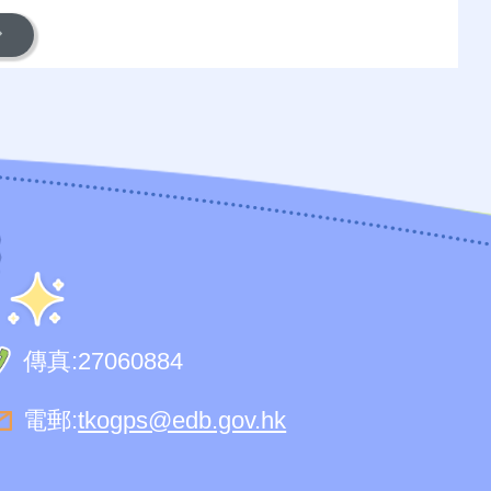
傳真:
27060884
電郵:
tkogps@edb.gov.hk