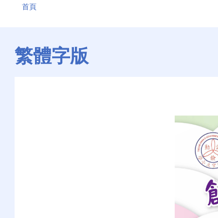
首頁
航
連
結
繁體字版