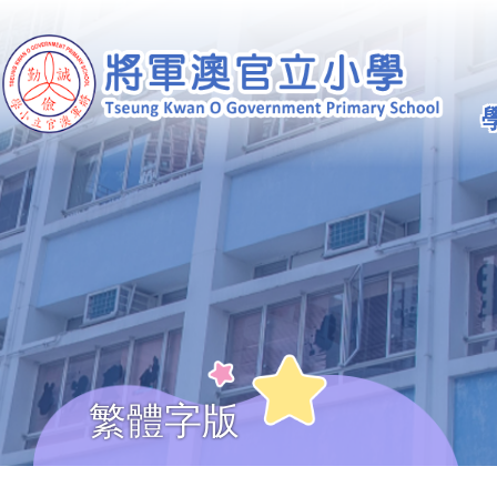
移至主內容
Ma
na
繁體字版
導