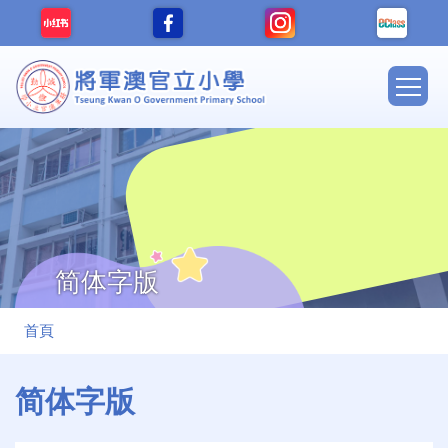
移至主內容
Main
navig
简体字版
導
首頁
航
連
简体字版
結