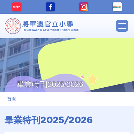
移至主內容
Main
navig
畢業特刊2025/2026
導
首頁
航
連
畢業特刊2025/2026
結