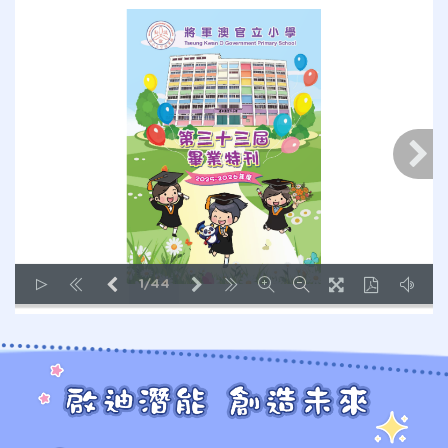
1/44
LOADING PAGES 6% ...