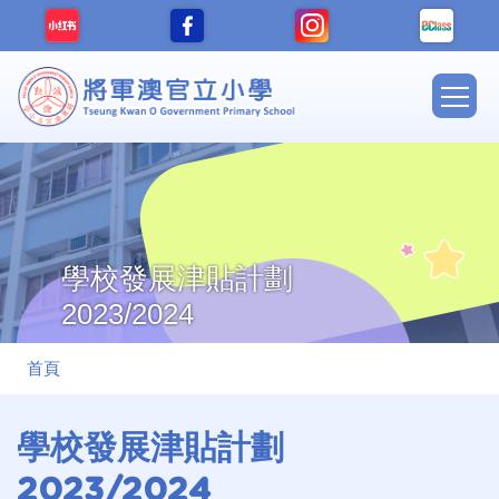
移至主內容
Main
navig
學校發展津貼計劃
2023/2024
導
首頁
航
連
學校發展津貼計劃
結
2023/2024