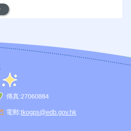
傳真:
27060884
電郵:
tkogps@edb.gov.hk