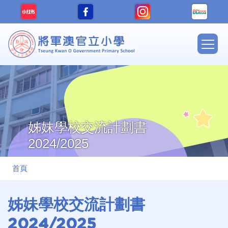
移至主內容
Main
navig
姊妹學校交流計劃書
2024/2025
導
首頁
航
連
姊妹學校交流計劃書
結
2024/2025