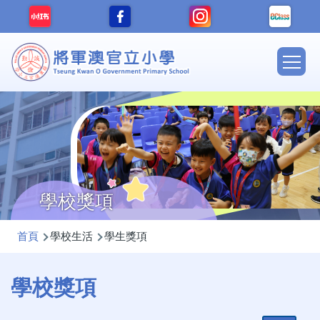
移至主內容
Main
navig
學校獎項
導
首頁
學校生活
學生獎項
航
連
學校獎項
結