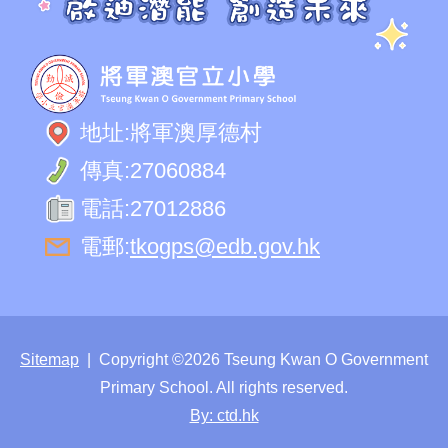
地址:
將軍澳厚德村
傳真:
27060884
電話:
27012886
電郵:
tkogps@edb.gov.hk
Sitemap
| Copyright ©
2026 Tseung Kwan O Government
Primary School. All rights reserved.
By: ctd.hk