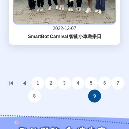
2022-12-07
SmartBot Carnival 智能小車遊樂日
Pagination
1
2
3
4
5
6
7
First
Previous
頁
頁
頁
頁
頁
頁
頁
page
page
面
面
面
面
面
面
面
8
9
頁
目
面
前
頁
面