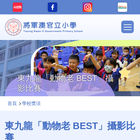
移至主內容
Main
navig
東九龍「動物老 BEST」攝
影比賽
導
首頁
學校獎項
航
連
東九龍「動物老 BEST」攝影比
結
賽