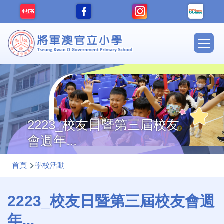
移至主內容
Main
navig
2223_校友日暨第三屆校友
會週年...
導
首頁
學校活動
航
連
2223_校友日暨第三屆校友會週
結
年...