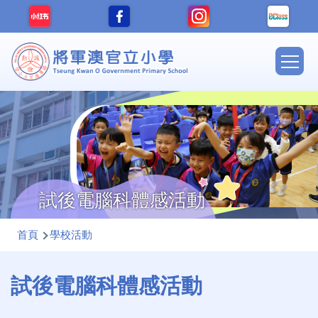
移至主內容
Main
navig
試後電腦科體感活動
導
首頁
學校活動
航
連
試後電腦科體感活動
結