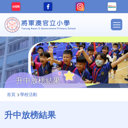
移至主內容
Main
navig
升中放榜結果
導
首頁
學校活動
航
連
升中放榜結果
結