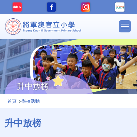
移至主內容
Main
navig
升中放榜
導
首頁
學校活動
航
連
升中放榜
結