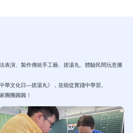
法表演、製作傳統手工藝、搓湯丸、體驗民間玩意攤
中華文化日—搓湯丸》，並能從實踐中學習。
家團團圓圓！