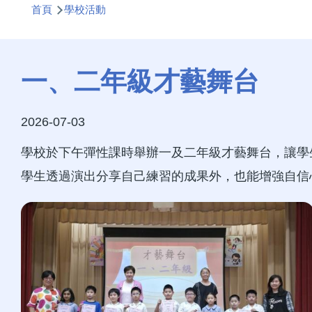
首頁
學校活動
航
連
結
一、二年級才藝舞台
2026-07-03
學校於下午彈性課時舉辦一及二年級才藝舞台，讓學
學生透過演出分享自己練習的成果外，也能增強自信