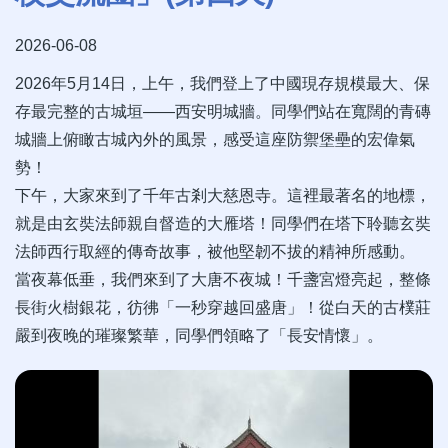
2026-06-08
2026年5月14日，上午，我們登上了中國現存規模最大、保
存最完整的古城垣——西安明城牆。同學們站在寬闊的青磚
城牆上俯瞰古城內外的風景，感受這座防禦堡壘的宏偉氣
勢！
下午，大家來到了千年古剎大慈恩寺。這裡最著名的地標，
就是由玄奘法師親自督造的大雁塔！同學們在塔下聆聽玄奘
法師西行取經的傳奇故事，被他堅韌不拔的精神所感動。
當夜幕低垂，我們來到了大唐不夜城！千盞宮燈亮起，整條
長街火樹銀花，彷彿「一秒穿越回盛唐」！從白天的古樸莊
嚴到夜晚的璀璨繁華，同學們領略了「長安情懷」。