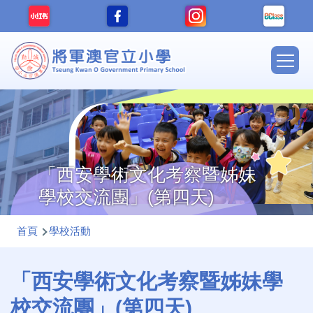
移至主內容
Main
navig
「西安學術文化考察暨姊妹
學校交流團」(第四天)
導
首頁
學校活動
航
連
「西安學術文化考察暨姊妹學
結
校交流團」(第四天)