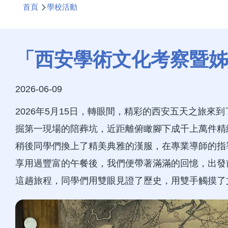
首頁
學校活動
航
連
結
「西安學術文化考察暨姊
2026-06-09
2026年5月15日，轉眼間，精彩的西安五天之旅
掘第一現場的陪葬坑，近距離俯瞰腳下成千上萬件精
稍後同學們換上了精美典雅的漢服，在專業導師的指
享用過豐富的午餐後，我們便帶著滿滿的回憶，出發
這趟旅程，同學們用雙眼見證了歷史，用雙手觸摸了