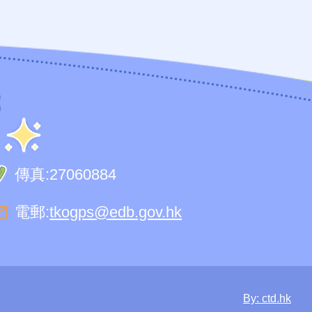
傳真:
27060884
電郵:
tkogps@edb.gov.hk
By: ctd.hk