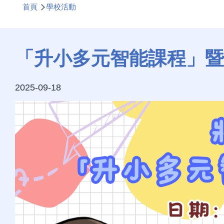
首頁
學校活動
航
連
結
「升小多元智能課程」暨
2025-09-18