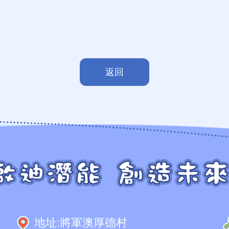
返回
地址:
將軍澳厚德村