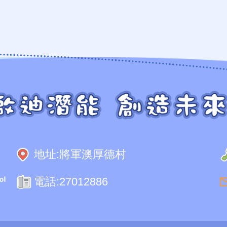
地址:
將軍澳厚德村
電話:
27012886