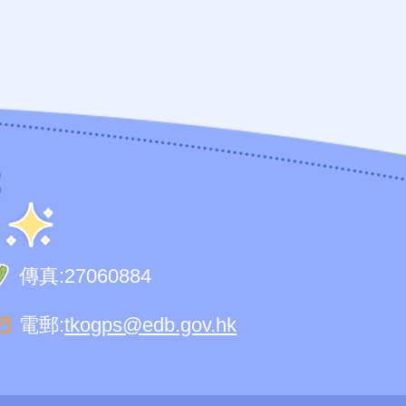
傳真:
27060884
電郵:
tkogps@edb.gov.hk